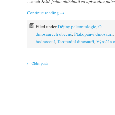
Ještě jedno ohlédnutí za uplynulou pal
…aneb
Continue reading
→
Filed under
Dějiny paleontologie
,
O
dinosaurech obecně
,
Ptakopánví dinosauři
,
hodnocení
,
Teropodní dinosauři
,
Výročí a 
←
Older posts