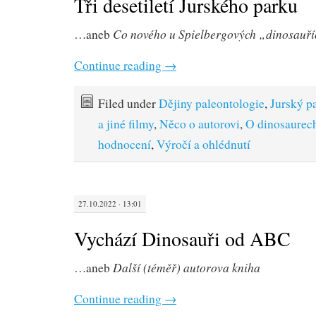
Tři desetiletí Jurského parku
Co nového u Spielbergových „dinosauří
…aneb
Continue reading
→
Filed under
Dějiny paleontologie
,
Jurský p
a jiné filmy
,
Něco o autorovi
,
O dinosaurec
hodnocení
,
Výročí a ohlédnutí
27.10.2022 · 13:01
Vychází Dinosauři od ABC
Další (téměř) autorova kniha
…aneb
Continue reading
→