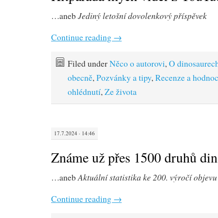
Jediný letošní dovolenkový příspěvek
…aneb
Continue reading
→
Filed under
Něco o autorovi
,
O dinosaurec
obecně
,
Pozvánky a tipy
,
Recenze a hodnoc
ohlédnutí
,
Ze života
17.7.2024 · 14:46
Známe už přes 1500 druhů di
Aktuální statistika ke 200. výročí objev
…aneb
Continue reading
→