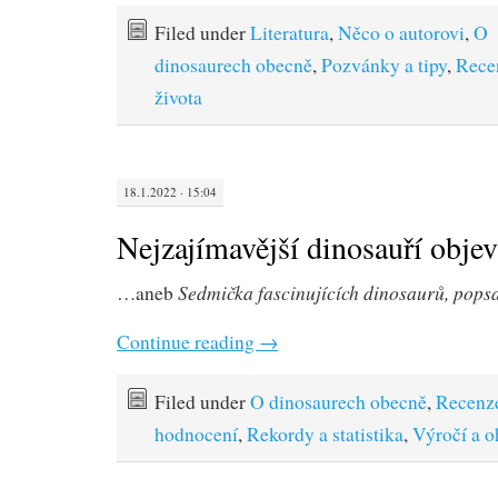
Filed under
Literatura
,
Něco o autorovi
,
O
dinosaurech obecně
,
Pozvánky a tipy
,
Rece
života
18.1.2022 · 15:04
Nejzajímavější dinosauří obje
Sedmička fascinujících dinosaurů, pop
…aneb
Continue reading
→
Filed under
O dinosaurech obecně
,
Recenz
hodnocení
,
Rekordy a statistika
,
Výročí a o