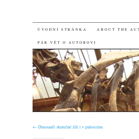
SKIP
ÚVODNÍ STRÁNKA
ABOUT THE AU
TO
PÁR VĚT O AUTOROVI
CONTENT
←
Dinosauři skutečně žili i v paleocénu