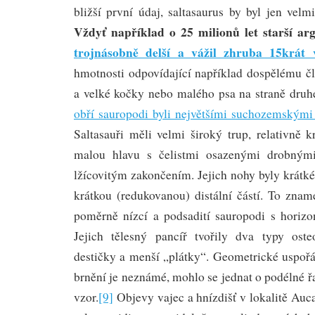
bližší první údaj, saltasaurus by byl jen ve
Vždyť například o 25 milionů let starší a
trojnásobně delší a vážil zhruba 15krát v
hmotnosti odpovídající například dospělému čl
a velké kočky nebo malého psa na straně druh
obří sauropodi byli největšími suchozemskými
Saltasauři měli velmi široký trup, relativně k
malou hlavu s čelistmi osazenými drobným
lžícovitým zakončením. Jejich nohy byly krátk
krátkou (redukovanou) distální částí. To zname
poměrně nízcí a podsadití sauropodi s horizon
Jejich tělesný pancíř tvořily dva typy oste
destičky a menší „plátky“. Geometrické uspořá
brnění je neznámé, mohlo se jednat o podélné řa
vzor.
[9]
Objevy vajec a hnízdišť v lokalitě Auc