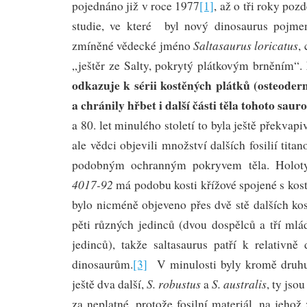
pojednáno již v roce 1977
[1]
, až o tři roky poz
studie, ve které byl nový dinosaurus pojme
Saltasaurus loricatus
zmíněné vědecké jméno
,
„ještěr ze Salty, pokrytý plátkovým brněním“.
odkazuje k sérii kostěných plátků (osteoder
a chránily hřbet i další části těla tohoto sau
a 80. let minulého století to byla ještě překvap
ale vědci objevili množství dalších fosilií tit
podobným ochranným pokryvem těla. Holo
4017-92
má podobu kosti křížové spojené s kos
bylo nicméně objeveno přes dvě stě dalších ko
pěti různých jedinců (dvou dospělců a tří mlá
jedinců), takže saltasaurus patří k relativ
dinosaurům.
[3]
V minulosti byly kromě dru
S. robustus
S. australis
ještě dva další,
a
, ty jso
za neplatné, protože fosilní materiál, na jehož