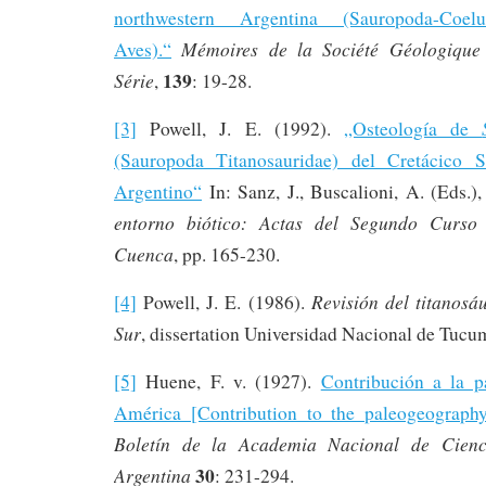
northwestern Argentina (Sauropoda-Coeluro
Mémoires de la Société Géologique
Aves).“
139
Série
,
: 19-28.
[3]
Powell, J. E. (1992).
„Osteología de
(Sauropoda Titanosauridae) del Cretácico S
Argentino“
In: Sanz, J., Buscalioni, A. (Eds.)
entorno biótico: Actas del Segundo Curso 
Cuenca
, pp. 165-230.
Revisión del titanosá
[4]
Powell, J. E. (1986).
Sur
, dissertation Universidad Nacional de Tucum
[5]
Huene, F. v. (1927).
Contribución a la p
América [Contribution to the paleogeograph
Boletín de la Academia Nacional de Cienc
30
Argentina
: 231-294.