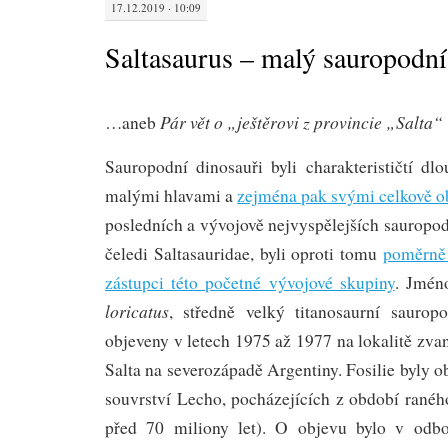
17.12.2019 · 10:09
Saltasaurus – malý sauropodn
Pár vět o „ještěrovi z provincie „Salta“
…aneb
Sauropodní dinosauři byli charakterističtí dl
malými hlavami a
zejména pak svými celkově o
posledních a vývojově nejvyspělejších sauropo
čeledi Saltasauridae, byli oproti tomu
poměrně 
zástupci této početné vývojové skupiny
. Jmén
loricatus
, středně velký titanosaurní sauropo
objeveny v letech 1975 až 1977 na lokalitě zvan
Salta na severozápadě Argentiny. Fosilie byly 
souvrství Lecho, pocházejících z období ranéh
před 70 miliony let). O objevu bylo v odbor