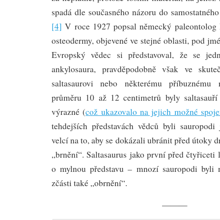
spadá dle současného názoru do samostatnéh
[4]
V roce 1927 popsal německý paleontolog
osteodermy, objevené ve stejné oblasti, pod j
Evropský vědec si představoval, že se jedn
ankylosaura, pravděpodobně však ve skuteč
saltasaurovi nebo některému příbuznému 
průměru 10 až 12 centimetrů byly saltasauř
výrazné (
což ukazovalo na jejich možné spoje
tehdejších představách vědců byli sauropodi
velcí na to, aby se dokázali ubránit před útoky 
„brnění“. Saltasaurus jako první před čtyřiceti 
o mylnou představu – mnozí sauropodi byli n
zčásti také „obrnění“.
———