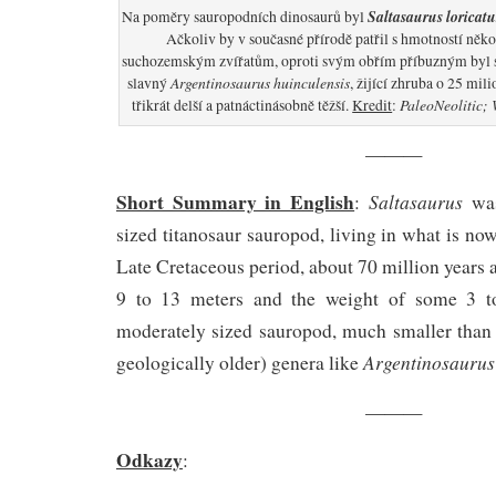
Saltasaurus loricatu
Na poměry sauropodních dinosaurů byl
Ačkoliv by v současné přírodě patřil s hmotností něko
suchozemským zvířatům, oproti svým obřím příbuzným byl s
Argentinosaurus huinculensis
slavný
, žijící zhruba o 25 mili
PaleoNeolitic;
třikrát delší a patnáctinásobně těžší.
Kredit
:
———
Short Summary in English
Saltasaurus
:
was
sized titanosaur sauropod, living in what is no
Late Cretaceous period, about 70 million years 
9 to 13 meters and the weight of some 3 t
moderately sized sauropod, much smaller than
Argentinosauru
geologically older) genera like
———
Odkazy
: