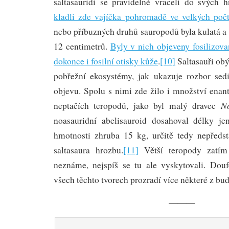
saltasauridi se pravidelně vraceli do svých h
kladli zde vajíčka pohromadě ve velkých poč
nebo příbuzných druhů sauropodů byla kulatá a
12 centimetrů.
Byly v nich objeveny fosilizov
dokonce i fosilní otisky kůže
.
[10]
Saltasauři obý
pobřežní ekosystémy, jak ukazuje rozbor sed
objevu. Spolu s nimi zde žilo i množství enant
No
neptačích teropodů, jako byl malý dravec
noasauridní abelisauroid dosahoval délky j
hmotnosti zhruba 15 kg, určitě tedy nepředs
saltasaura hrozbu.
[11]
Větší teropody zatím
neznáme, nejspíš se tu ale vyskytovali. Dou
všech těchto tvorech prozradí více některé z bu
———