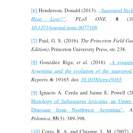
„Sauropod Necks
[6]
Henderson, Donald (2013).
8
Heat Loss?“
PLoS ONE.
.
(10)
10.1371/journal.pone.0077108
The Princeton Field Gu
[7]
Paul, G. S. (2016).
Edition)
, Princeton University Press, str. 238.
et al.
„A gigant
[8]
González Riga;
(2016).
Argentina and the evolution of the sauropod
6
Reports.
10.1038/srep19165
: 19165. doi:
[9]
Ignacio A. Cerda and Jaime E. Powell (2
Saltasaurus loricatus
Histology of
, an Upper
A
Dinosaur from Northwest Argentina“.
55
Polonica
,
(3): 389-398.
[10]
Coria, R. A. and Chiappe, L. M. (2007).