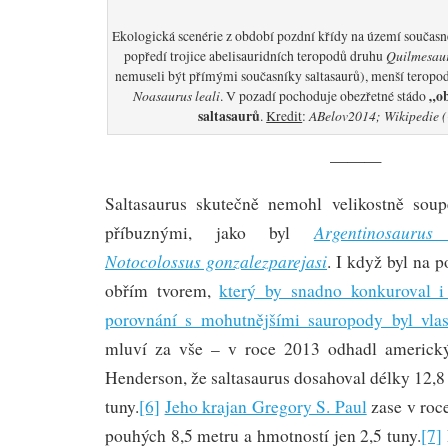
Ekologická scenérie z období pozdní křídy na území současn
Quilmesaur
popředí trojice abelisauridních teropodů druhu
nemuseli být přímými současníky saltasaurů), menší teropod
Noasaurus leali
„o
. V pozadí pochoduje obezřetné stádo
saltasaurů
ABelov2014; Wikipedie (
.
Kredit
:
———
Saltasaurus skutečně nemohl velikostně soup
Argentinosaurus 
příbuznými, jako byl
Notocolossus gonzalezparejasi
. I když byl na 
obřím tvorem,
který by snadno konkuroval i
porovnání s mohutnějšími sauropody byl vlas
mluví za vše – v roce 2013 odhadl americk
Henderson, že saltasaurus dosahoval délky 12,8
tuny.
[6]
Jeho krajan Gregory S. Paul
zase v roc
pouhých 8,5 metru a hmotností jen 2,5 tuny.
[7]