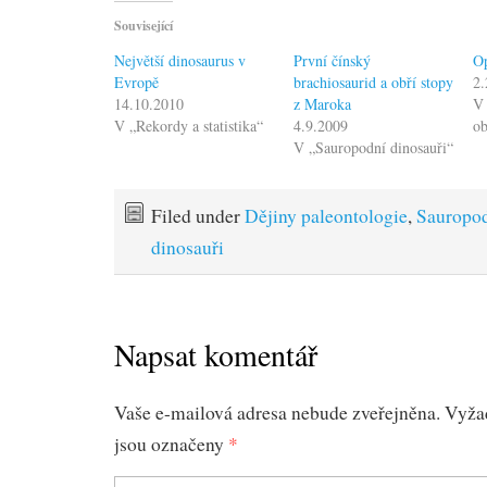
Související
Největší dinosaurus v
První čínský
Op
Evropě
brachiosaurid a obří stopy
2.
14.10.2010
z Maroka
V 
V „Rekordy a statistika“
4.9.2009
o
V „Sauropodní dinosauři“
Filed under
Dějiny paleontologie
,
Sauropo
dinosauři
Napsat komentář
Vaše e-mailová adresa nebude zveřejněna.
Vyža
jsou označeny
*