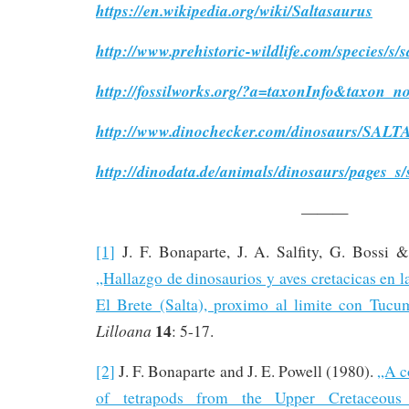
https://en.wikipedia.org/wiki/Saltasaurus
http://www.prehistoric-wildlife.com/species/s/
http://fossilworks.org/?a=taxonInfo&taxon_
http://www.dinochecker.com/dinosaurs/SA
http://dinodata.de/animals/dinosaurs/pages_s/
———
[1]
J. F. Bonaparte, J. A. Salfity, G. Bossi &
„Hallazgo de dinosaurios y aves cretacicas en
El Brete (Salta), proximo al limite con Tucu
14
Lilloana
: 5-17.
[2]
J. F. Bonaparte and J. E. Powell (1980).
„A c
of tetrapods from the Upper Cretaceous