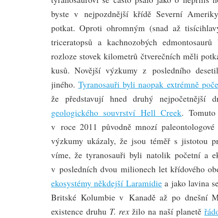
byste v nejpozdnější křídě Severní Amerik
potkat. Oproti ohromným (snad až tisícihla
triceratopsů a kachnozobých edmontosaur
rozloze stovek kilometrů čtverečních měli pot
kusů. Novější výzkumy z posledního desetil
jiného.
Tyranosauři byli naopak extrémně poče
že představují hned druhý nejpočetnější 
geologického souvrství Hell Creek
. Tomuto 
v roce 2011 původně mnozí paleontologové ne
výzkumy ukázaly, že jsou téměř s jistotou pr
víme, že tyranosauři byli natolik početní a e
v posledních dvou milionech let křídového o
ekosystémy někdejší Laramidie
a jako lavina se
Britské Kolumbie v Kanadě až po dnešní M
T. rex
existence druhu
žilo na naší planetě
řád