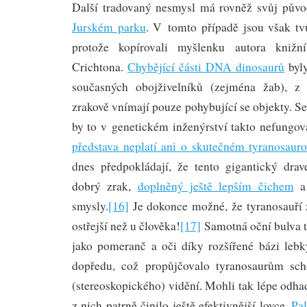
Další tradovaný nesmysl má rovněž svůj pův
Jurském parku
. V tomto případě jsou však tv
protože kopírovali myšlenku autora knižn
Crichtona.
Chybějící části DNA dinosaurů
byl
současných obojživelníků (zejména žab), z
zrakově vnímají pouze pohybující se objekty. S
by to v genetickém inženýrství takto nefungo
představa neplatí ani o skutečném tyranosauro
dnes předpokládají, že tento gigantický dra
dobrý zrak,
doplněný ještě lepším čichem
a 
smysly.
[16]
Je dokonce možné, že tyranosauří z
ostřejší než u člověka!
[17]
Samotná oční bulva t
jako pomeranč a oči díky rozšířené bázi leb
dopředu, což propůjčovalo tyranosaurům sch
(stereoskopického) vidění. Mohli tak lépe odhad
z nich patrně činilo ještě efektivnější lovce.
Pa