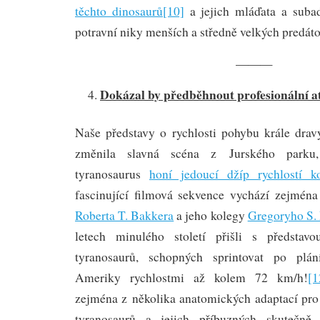
těchto dinosaurů
[10]
a jejich mláďata a subadu
potravní niky menších a středně velkých predát
———
Dokázal by předběhnout profesionální at
Naše představy o rychlosti pohybu krále dra
změnila slavná scéna z Jurského parku
tyranosaurus
honí jedoucí džíp rychlostí 
fascinující filmová sekvence vychází zejména
Roberta T. Bakkera
a jeho kolegy
Gregoryho S. 
letech minulého století přišli s představ
tyranosaurů, schopných sprintovat po plán
Ameriky rychlostmi až kolem 72 km/h!
[1
zejména z několika anatomických adaptací pro 
tyranosaurů a jejich příbuzných skutečně 