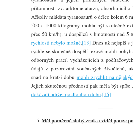
přítomnost tzv. arktometatarzu, absorbujícího 
Ačkoliv mláďata tyranosaurů o délce kolem 6 m
500 a 1000 kilogramy mohla být skutečně ex
přes 50 km/h), u dospělců s hmotností nad 5 
rychlosti nebylo možné
.
[13]
Dnes už nejspíš s j
rychle se skutečně dospělí rexové mohli pohybo
odborných prací, vycházejících z počítačový
údajů z pozorování současných živočichů, uk
snad na kratší dobu
mohli zrychlit na nějaký
Jejich skutečnou předností pak měla být spíše 
dokázali udržet po dlouhou dobu
.
[15]
———
Měl poměrně slabý zrak a viděl pouze po