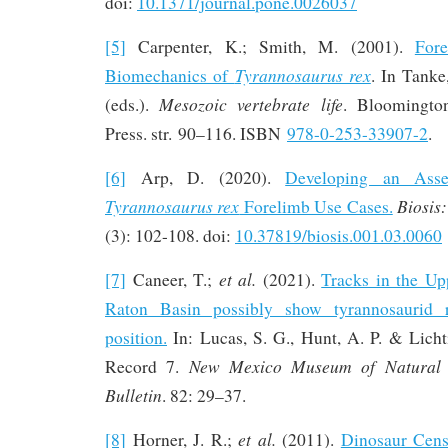
doi:
10.1371/journal.pone.0026037
[5]
Carpenter, K.; Smith, M. (2001).
For
Tyrannosaurus rex
Biomechanics of
. In Tanke
Mesozoic vertebrate life
(eds.).
. Bloomington
Press. str. 90–116. ISBN
978-0-253-33907-2
.
[6]
Arp, D. (2020).
Developing an Asse
Tyrannosaurus rex
Biosis
Forelimb Use Cases.
(3): 102-108. doi:
10.37819/biosis.001.03.0060
et al.
[7]
Caneer, T.;
(2021).
Tracks in the Up
Raton Basin possibly show tyrannosaurid 
position.
In: Lucas, S. G., Hunt, A. P. & Lichti
New Mexico Museum of Natural 
Record 7.
Bulletin
. 82: 29–37.
et al.
[8]
Horner, J. R.;
(2011).
Dinosaur Cen