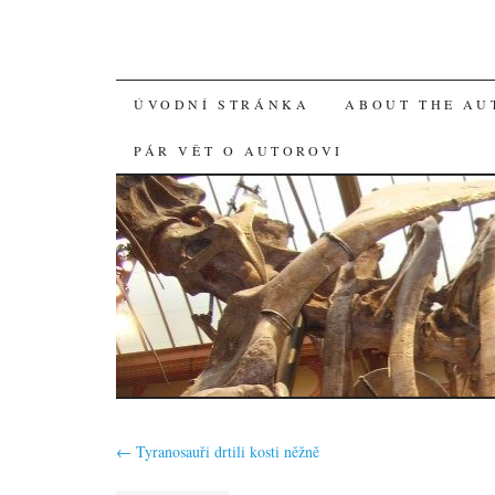
SKIP
ÚVODNÍ STRÁNKA
ABOUT THE AU
TO
PÁR VĚT O AUTOROVI
CONTENT
←
Tyranosauři drtili kosti něžně