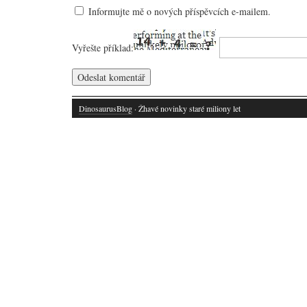
Informujte mě o nových příspěvcích e-mailem.
Vyřešte příklad:
DinosaurusBlog
· Žhavé novinky staré miliony let