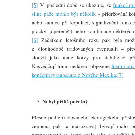
[5]
V poslední době se ukazuje, že
funkcí pro
silné paže mohlo být několik
– přidržování koři
nebo samice při kopulaci, signalizační funkce
pracky „opeřené“) nebo kombinace některých
[6]
Začátkem letošního roku pak byla možn
z dlouhodobě tradovaných eventualit – pře
sloužit jako malé kotvy pro stabilizaci p
Nasvědčují tomu nedávno objevené
fosilní ot
končetin tyranosaura z Nového Mexika
.
[7]
———
Nebyl příliš početný
Přesně podle tradovaného ekologického příslov
zejména pak ta masožravá) bývají málo p
tyranosaurovi se často psalo jako o nepříliš 