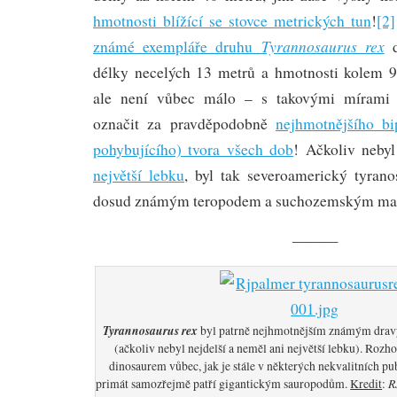
hmotnosti blížící se stovce metrických tun
!
[2]
Tyrannosaurus rex
známé exempláře druhu
d
délky necelých 13 metrů a hmotnosti kolem 
ale není vůbec málo – s takovými mírami
označit za pravděpodobně
nejhmotnějšího b
pohybujícího) tvora všech dob
! Ačkoliv nebyl
největší lebku
, byl tak severoamerický tyrano
dosud známým teropodem a suchozemským ma
———
Tyrannosaurus rex
byl patrně nejhmotnějším známým drav
(ačkoliv nebyl nejdelší a neměl ani největší lebku). Rozh
dinosaurem vůbec, jak je stále v některých nekvalitních p
R
primát samozřejmě patří gigantickým sauropodům.
Kredit
: