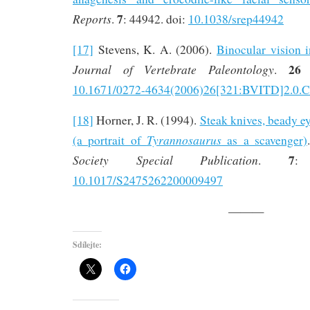
7
Reports
.
: 44942. doi:
10.1038/srep44942
[17]
Stevens, K. A. (2006).
Binocular vision 
26
Journal of Vertebrate Paleontology
.
(
10.1671/0272-4634(2006)26[321:BVITD]2.0.
[18]
Horner, J. R. (1994).
Steak knives, beady eye
Tyrannosaurus
(a portrait of
as a scavenger)
7
Society Special Publication
.
:
10.1017/S2475262200009497
———
Sdílejte: