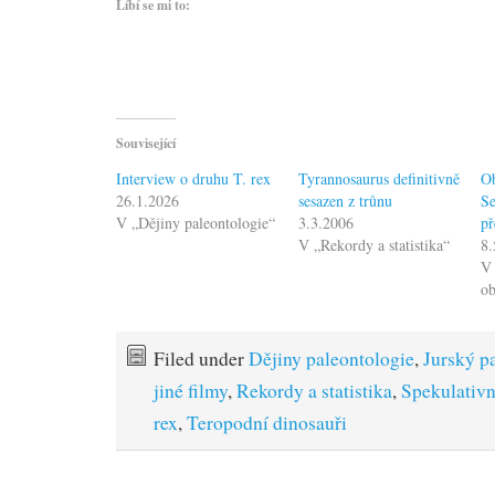
Líbí se mi to:
Související
Interview o druhu T. rex
Tyrannosaurus definitivně
Ob
26.1.2026
sesazen z trůnu
Se
V „Dějiny paleontologie“
3.3.2006
př
V „Rekordy a statistika“
8.
V 
o
Filed under
Dějiny paleontologie
,
Jurský p
jiné filmy
,
Rekordy a statistika
,
Spekulativn
rex
,
Teropodní dinosauři