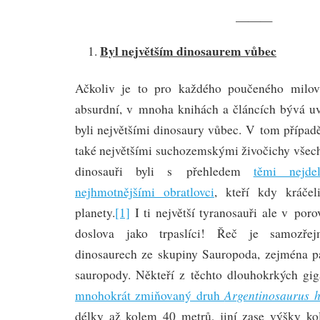
———
Byl největším dinosaurem vůbec
Ačkoliv je to pro každého poučeného milov
absurdní, v mnoha knihách a článcích bývá uv
byli největšími dinosaury vůbec. V tom případ
také největšími suchozemskými živočichy všech
dinosauři byli s přehledem
těmi nejde
nejhmotnějšími obratlovci
, kteří kdy kráče
planety.
[1]
I ti největší tyranosauři ale v por
doslova jako trpaslíci! Řeč je samozře
dinosaurech ze skupiny Sauropoda, zejména pa
sauropody. Někteří z těchto dlouhokrkých giga
Argentinosaurus h
mnohokrát zmiňovaný druh
délky až kolem 40 metrů, jiní zase výšky ko