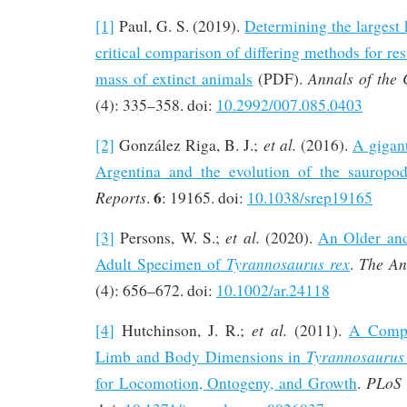
[1]
Paul, G. S. (2019).
Determining the largest
critical comparison of differing methods for re
Annals of the
mass of extinct animals
(PDF).
(4): 335–358. doi:
10.2992/007.085.0403
et al.
[2]
González Riga, B. J.;
(2016).
A gigan
Argentina and the evolution of the sauropod
6
Reports
.
: 19165. doi:
10.1038/srep19165
et al.
[3]
Persons, W. S.;
(2020).
An Older and
Tyrannosaurus rex
The An
Adult Specimen of
.
(4): 656–672. doi:
10.1002/ar.24118
et al.
[4]
Hutchinson, J. R.;
(2011).
A Compu
Tyrannosaurus
Limb and Body Dimensions in
PLoS
for Locomotion, Ontogeny, and Growth
.