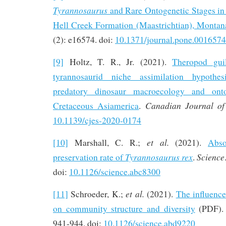
Tyrannosaurus
and Rare Ontogenetic Stages in
Hell Creek Formation (Maastrichtian), Monta
(2): e16574. doi:
10.1371/journal.pone.0016574
[9]
Holtz, T. R., Jr. (2021).
Theropod gui
tyrannosaurid niche assimilation hypothes
predatory dinosaur macroecology and ont
Canadian Journal of
Cretaceous Asiamerica
.
10.1139/cjes-2020-0174
et al.
[10]
Marshall, C. R.;
(2021).
Abso
Tyrannosaurus rex
Science
preservation rate of
.
doi:
10.1126/science.abc8300
et al.
[11]
Schroeder, K.;
(2021).
The influence
on community structure and diversity
(PDF)
941-944. doi:
10.1126/science.abd9220