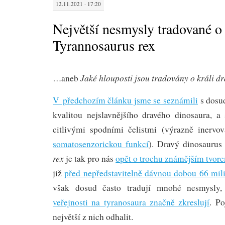
12.11.2021 · 17:20
Největší nesmysly tradované o
Tyrannosaurus rex
Jaké hlouposti jsou tradovány o králi d
…aneb
V předchozím článku jsme se seznámili
s dosu
kvalitou nejslavnějšího dravého dinosaura, a
citlivými spodními čelistmi (výrazně inerv
somatosenzorickou funkcí
). Dravý dinosauru
rex
je tak pro nás
opět o trochu známějším tvor
již
před nepředstavitelně dávnou dobou 66 mili
však dosud často tradují mnohé nesmysly
veřejnosti na tyranosaura značně zkreslují
. P
největší z nich odhalit.