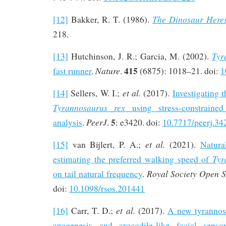
The Dinosaur Heres
[12]
Bakker, R. T. (1986).
218.
Tyr
[13]
Hutchinson, J. R.; Garcia, M. (2002).
415
Nature
fast runner
.
.
(6875): 1018–21. doi:
1
et al.
[14]
Sellers, W. I.;
(2017).
Investigating t
Tyrannosaurus rex
using stress-constraine
5
PeerJ
analysis
.
.
: e3420. doi:
10.7717/peerj.34
et al.
[15]
van Bijlert, P. A.;
(2021).
Natura
Tyr
estimating the preferred walking speed of
Royal Society Open S
on tail natural frequency
.
doi:
10.1098/rsos.201441
et al.
[16]
Carr, T. D.;
(2017).
A new tyrannos
anagenesis and crocodile-like facial sens