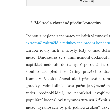
BY-SA 4.0)
———
Měl zcela zbytečné přední končetiny
Jednou z nejlépe zapamatovatelných vlastností t
extrémně zakrnělé a redukované přední končeti
zhruba rovný metr a nebyly tedy o moc delší
muže. Dinosaurus se s nimi nemohl dotknout n
například nedosáhl do tlamy. V porovnání s ob
sloního tak přední končetiny pravěkého dr
komicky. Ve skutečnosti ale i přes své skro
„pracky“ velmi silné – kost pažní je výrazně m
vědci předpokládají, že například dvojhla
populární biceps) byl u tyranosaura asi 3,5krát 
muže. Tyranosauři by pak jednou „rukou“ uzved