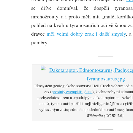
se dříve domníval, že dospělí tyranosa
mrchožrouty, a i proto měli mít „malé, korálko
pohled na kvalitu tyranosauřích očí většinou z
dravec
měl velmi dobrý zrak i další smysly
, a
poměry.
———
Ekosystém geologického souvrství Hell Creek s obřím jed
rex
(
proslulý exemplář „Sue“
), kachnozobými edmont
pachycefalosaurem a srpodrápým dakotaraptorem. Ačkoliv 
nejinteligentnějším a vytří
netuší, tyranosauři patřili k
vybaveným
zástupcům této poslední dinosauří megafaun
Wikipedia (CC BY 3.0)
———