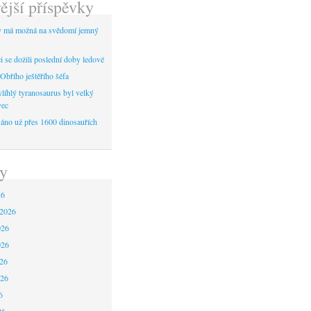
ější příspěvky
y má možná na svědomí jemný
 se dožili poslední doby ledové
Obřího ještěřího šéfa
líhlý tyranosaurus byl velký
vec
áno už přes 1600 dinosauřích
y
26
 2026
026
026
26
026
6
26