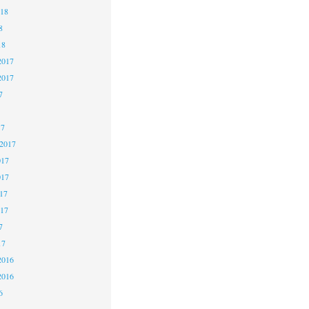
018
8
18
2017
2017
7
17
 2017
017
017
17
017
7
17
2016
2016
6