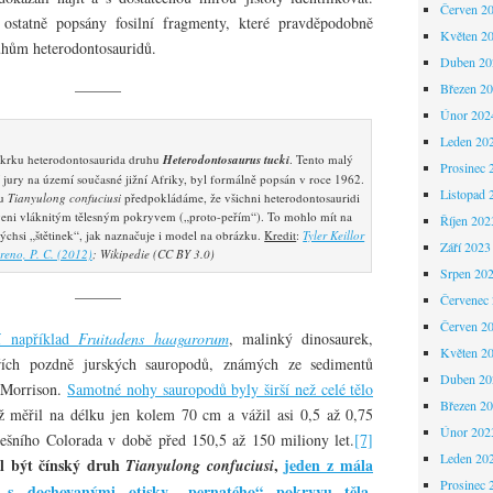
Červen 2
statně popsány fosilní fragmenty, které pravděpodobně
Květen 2
hům heterodontosauridů.
Duben 20
———
Březen 2
Únor 202
Leden 20
a krku heterodontosaurida druhu
Heterodontosaurus tucki
. Tento malý
Prosinec 
í jury na území současné jižní Afriky, byl formálně popsán v roce 1962.
Listopad 
hu
Tianyulong confuciusi
předpokládáme, že všichni heterodontosauridi
veni vláknitým tělesným pokryvem („proto-peřím“). To mohlo mít na
Říjen 202
ýchsi „štětinek“, jak naznačuje i model na obrázku.
Kredit
:
Tyler Keillor
Září 2023
reno, P. C. (2012)
; Wikipedie (CC BY 3.0)
Srpen 20
———
Červenec
Červen 2
í například
Fruitadens haagarorum
, malinký dinosaurek,
Květen 2
řích pozdně jurských sauropodů, známých ze sedimentů
Duben 20
 Morrison.
Samotné nohy sauropodů byly širší než celé tělo
Březen 2
iž měřil na délku jen kolem 70 cm a vážil asi 0,5 až 0,75
Únor 202
ešního Colorada v době před 150,5 až 150 miliony let.
[7]
Leden 20
hl být čínský druh
,
jeden z mála
Tianyulong confuciusi
Prosinec 
 s dochovanými otisky „pernatého“ pokryvu těla
.