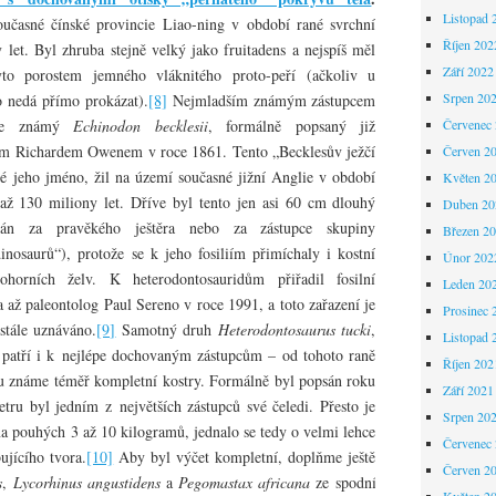
Listopad 
učasné čínské provincie Liao-ning v období rané svrchní
Říjen 202
y let. Byl zhruba stejně velký jako fruitadens a nejspíš měl
Září 2022
yto porostem jemného vláknitého proto-peří (ačkoliv u
Srpen 20
o nedá přímo prokázat).
[8]
Nejmladším známým zástupcem
obře známý
Echinodon becklesii
, formálně popsaný již
Červenec
em Richardem Owenem v roce 1861. Tento „Becklesův ježčí
Červen 2
lé jeho jméno, žil na území současné jižní Anglie v období
Květen 2
 až 130 miliony let. Dříve byl tento jen asi 60 cm dlouhý
Duben 20
ován za pravěkého ještěra nebo za zástupce skupiny
Březen 2
nosaurů“), protože se k jeho fosiliím přimíchaly i kostní
Únor 202
ohorních želv. K heterodontosauridům přiřadil fosilní
Leden 20
a až paleontolog Paul Sereno v roce 1991, a toto zařazení je
Prosinec 
stále uznáváno.
[9]
Samotný druh
Heterodontosaurus tucki
,
Listopad 
, patří i k nejlépe dochovaným zástupcům – od tohoto raně
Říjen 202
hu známe téměř kompletní kostry. Formálně byl popsán roku
Září 2021
tru byl jedním z největších zástupců své čeledi. Přesto je
Srpen 20
 pouhých 3 až 10 kilogramů, jednalo se tedy o velmi lehce
Červenec
ujícího tvora.
[10]
Aby byl výčet kompletní, doplňme ještě
Červen 2
s
,
Lycorhinus angustidens
a
Pegomastax africana
ze spodní
Květen 2