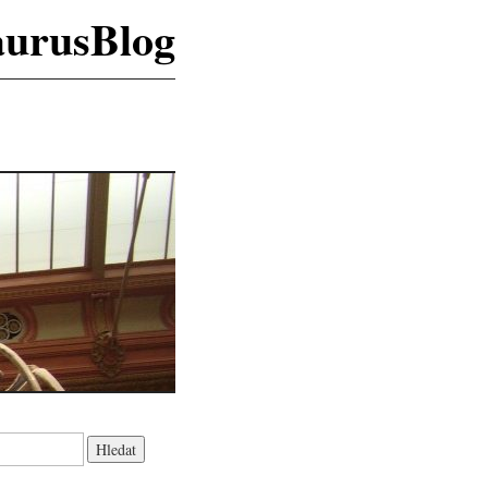
aurusBlog
K