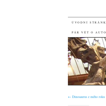
SKIP
ÚVODNÍ STRÁN
TO
PÁR VĚT O AUT
CONTENT
←
Dinosaurus z mého roku