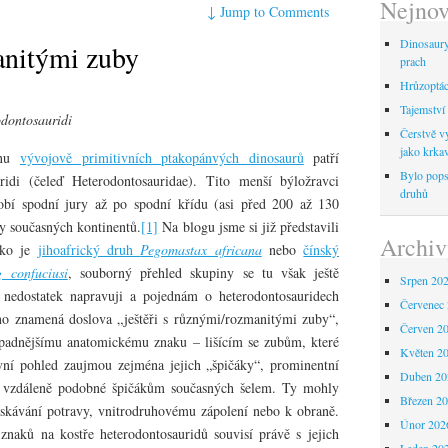
Nejnov
↓
Jump to Comments
Dinosaur
manitými zuby
prach
Hrůzoptáci
Tajemství 
odontosauridi
Čerstvě vy
jako krka
inu
vývojově primitivních ptakopánvých dinosaurů
patří
Bylo pops
ridi (čeleď Heterodontosauridae). Tito menší býložravci
druhů
obí spodní jury až po spodní křídu (asi před 200 až 130
ny současných kontinentů.
[1]
Na blogu jsme si již představili
Archiv
ako je
jihoafrický druh
Pegomastax africana
nebo
čínský
g confuciusi
, souborný přehled skupiny se tu však ještě
Srpen 20
 nedostatek napravuji a pojednám o heterodontosauridech
Červenec
no znamená doslova „ještěři s různými/rozmanitými zuby“,
Červen 2
ápadnějšímu anatomickému znaku – lišícím se zubům, které
Květen 2
vní pohled zaujmou zejména jejich „špičáky“, prominentní
Duben 20
í, vzdáleně podobné špičákům současných šelem. Ty mohly
Březen 2
ískávání potravy, vnitrodruhovému zápolení nebo k obraně.
Únor 202
znaků na kostře heterodontosauridů souvisí právě s jejich
Leden 20