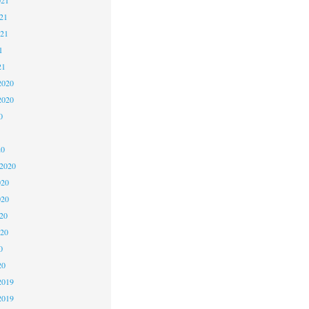
21
021
1
21
2020
2020
0
20
 2020
020
020
20
020
0
20
2019
2019