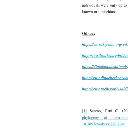
individuals were only up to
known ornithischians.
Odkazy
:
https://en.wikipedia.org/wi
http://fossilworks.org/br
https://dinodata.de/animal
http://www.dinochecker.com
http://www.prehistoric-wild
[1]
Sereno, Paul C. (2
phylogeny of heterodont
10.3897/zookeys.226.2840