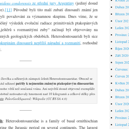
nidens condorensis
ze střední jury Argentiny
(jediný dosud
Duben 20
e).
[11]
Původně byli tito malí zubatí dinosauři známí jen
Březen 2
byli považováni za významnou skupinu. Dnes víme, že se
Únor 202
ěšný výsledek evoluční radiace primitivních ptakopánvých
Leden 20
 „ještěrů s rozmanitými zuby“ začínají být objevovány na
Prosinec 
zných geologických obdobích. Heterodontosauridi byli sice
Listopad 
skupinám dinosaurů nepříliš nápadní a rozmanití
, rozhodně
Říjen 202
t.
Září 2020
———
Srpen 20
Červenec
Červen 2
 člověka a některých zástupců čeledi Heterodontosauridae. Obecně se
Květen 2
ichž některé
patřily k nejmenším známým ptakopánvým dinosaurům
 mnoho větší než současná vrána. Ani největší dosud objevené exempláře
Duben 20
dobně nedosahovaly hmotnosti nad 10 kilogramů a celkové délky přes
Březen 2
dit
:
PaleoGeekSquared; Wikipedie (CC BY-SA 4.0)
Únor 202
———
Leden 20
Prosinec 
sh
: Heterodontosauridae is a family of basal ornithischian
Listopad 
ring the Jurassic period on several continents. The largest