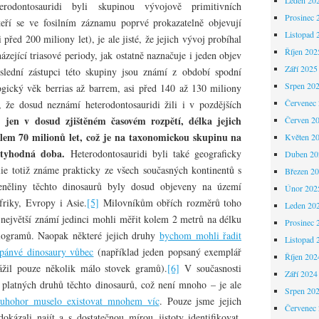
odontosauridi byli skupinou vývojově primitivních
Prosinec 
eří se ve fosilním záznamu poprvé prokazatelně objevují
Listopad 
 před 200 miliony let), je ale jisté, že jejich vývoj probíhal
Říjen 202
zející triasové periody, jak ostatně naznačuje i jeden objev
Září 2025
ední zástupci této skupiny jsou známí z období spodní
Srpen 20
gický věk berrias až barrem, asi před 140 až 130 miliony
Červenec
, že dosud neznámí heterodontosauridi žili i v pozdějších
i jen v dosud zjištěném časovém rozpětí, délka jejich
Červen 2
kolem 70 milionů let, což je na taxonomickou skupinu na
Květen 2
ctyhodná doba.
Heterodontosauridi byli také geograficky
Duben 20
silie totiž známe prakticky ze všech současných kontinentů s
Březen 2
eněliny těchto dinosaurů byly dosud objeveny na území
Únor 202
friky, Evropy i Asie.
[5]
Milovníkům obřích rozměrů toho
Leden 20
největší známí jedinci mohli měřit kolem 2 metrů na délku
Prosinec 
ilogramů. Naopak některé jejich druhy
bychom mohli řadit
Listopad 
pánvé dinosaury vůbec
(například jeden popsaný exemplář
Říjen 202
žil pouze několik málo stovek gramů).
[6]
V současnosti
Září 2024
platných druhů těchto dinosaurů, což není mnoho – je ale
Srpen 20
ruhohor muselo existovat mnohem víc
. Pouze jsme jejich
Červenec
dokázali najít a s dostatečnou mírou jistoty identifikovat.