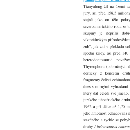
Tianyulong žil na území so
jury, asi před 158,5 milion
stejně jako on tělo pokr
severoamerického rodu se t
skupiny je nepříliš d
viktoriánským přírodovědc
zub“, jak zní v překladu ce
spodní křídy, asi před 140
heterodontosaurid považ
Thyreophora („obrněných di
destičky z končetin druh
fragmenty čelisti echinodon
dnes s mírnými výhradami 
který dal čeledi své jméno
jurského jihoafrického dru
1962 a při délce až 1,75 me
jeho hmotnost odhadována na
stavěného a rychle se pohyb
druhy
Abrictosaurus consor