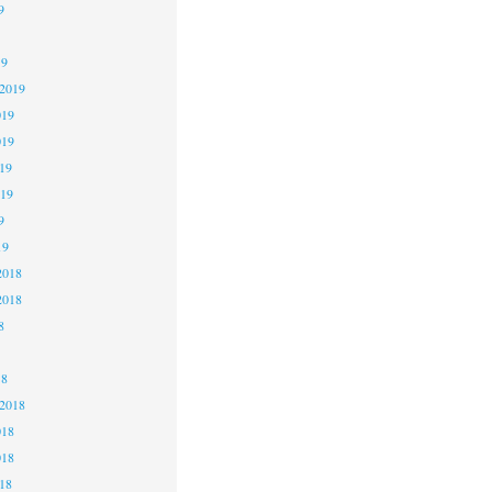
9
19
 2019
019
019
19
019
9
19
2018
2018
8
18
 2018
018
018
18