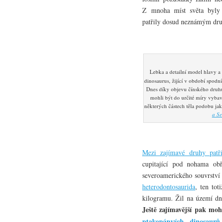
Z mnoha míst světa byly o
patřily dosud neznámým dru
Lebka a detailní model hlavy 
dinosaurus, žijící v období spodn
Dnes díky objevu čínského dru
mohli být do určité míry vyba
některých částech těla podobu jak
a Se
Mezi zajímavé druhy patř
cupitající pod nohama ob
severoamerického souvrství
heterodontosaurida
, ten tot
kilogramu. Žil na území dn
Ještě zajímavější pak mo
ptakopánvých dinosaurů