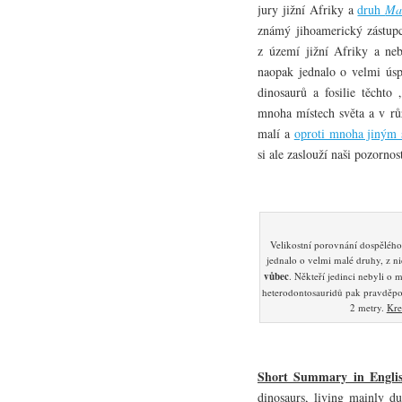
jury jižní Afriky a
druh
Ma
známý jihoamerický zástupc
z území jižní Afriky a ne
naopak jednalo o velmi úsp
dinosaurů a fosilie těchto
mnoha místech světa a v rů
malí a
oproti mnoha jiným 
si ale zaslouží naši pozornos
Velikostní porovnání dospělého
jednalo o velmi malé druhy, z n
vůbec
. Někteří jedinci nebyli o
heterodontosauridů pak pravděpo
2 metry.
Kre
Short Summary in Engli
dinosaurs, living mainly du