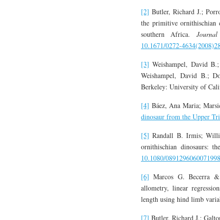
[2]
Butler, Richard J.; Porr
the primitive ornithischian
southern Africa.
Journal
10.1671/0272-4634(2008)2
[3]
Weishampel, David B.; 
Weishampel, David B.; Do
Berkeley: University of Cal
[4]
Báez, Ana Maria; Marsi
dinosaur from the Upper Tri
[5]
Randall B. Irmis; Willi
ornithischian dinosaurs: t
10.1080/089129606007199
[6]
Marcos G. Becerra & 
allometry, linear regressio
length using hind limb varia
[7]
Butler, Richard J.; Galt