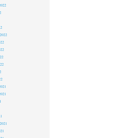
2022
2
22
 2022
022
022
22
022
2
22
2021
2021
1
21
 2021
021
021