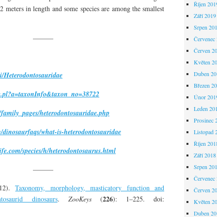
Říjen 201
 2 meters in length and some species are among the smallest
Září 2019
Srpen 20
———
Červenec
Červen 2
Květen 2
Duben 20
ki/Heterodontosauridae
Březen 2
idge.pl?a=taxonInfo&taxon_no=38722
Únor 201
Leden 20
s/family_pages/heterodontosauridae.php
Prosinec 
/dinosaurfaqs/what-is-heterodontosauridae
Listopad 
Říjen 201
life.com/species/h/heterodontosaurus.html
Září 2018
Srpen 20
———
Červenec
012).
Taxonomy, morphology, masticatory function and
Červen 2
226
osaurid dinosaurs
.
ZooKeys
(
): 1–225. doi:
Květen 2
Duben 20