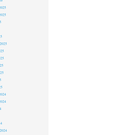
2025
2025
5
25
 2025
025
025
25
025
5
25
2024
2024
4
24
 2024