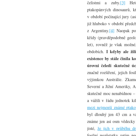
čelistmi a zuby.
[3]
Heter
ptakopánvých dinosaurů, kt
v období počínající jury (asi
již hluboko v období předchá
z Argentiny.
[4]
Naopak posl
křídy (pravděpodobně geolo
let), rovněž je však možné
I kdyby ale žil
obdobích.
existence by stále činila 
úrovni čeledi skutečně ú
značně rozšíření, jejich fo
výjimkou Austrálie. Zkam
Severní a Jižní Ameriky, A
skutečně moc nenabídnou – 
a vážili v řádu jednotek k
mezi nejmenší známé ptako
byl dlouhý jen 43 cm a vá
známe jen asi osm vědecky 
jisté,
že jich v průběhu d
fosilní pozůstatky zatím ne