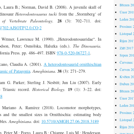
Březen 2
o, Laura B.; Norman, David B. (2008). A juvenile skull of
Únor 201
 dinosaur
Heterodontosaurus tucki
from the ‚Stormberg‘ of
Leden 20
28
 of Vertebrate Paleontology.
(3): 702–711. doi:
Prosinec 
8[702:AJSOTP]2.0.CO;2
Listopad 
Witmer, Lawrence M. (1990). „Heterodontosauridae“. In
Říjen 201
dson, Peter; Osmólska, Halszka (eds.).
The Dinosauria.
Září 2017
ifornia Press. pp. 486–497. ISBN
978-0-520-06727-1
.
Srpen 20
Červenec
cano, Claudia A. (2001).
A heterodontosaurid ornithischian
Červen 2
38
assic of Patagonia
.
Ameghiniana.
(3): 271–279.
Květen 2
am G. Parker; Sterling J. Nesbitt; Jun Liu (2007). Early
Duben 20
19
he Triassic record.
Historical Biology.
(1): 3–22. doi:
Březen 2
88
Únor 201
Leden 20
Mariano A. Ramírez (2018). Locomotor morphotypes,
Prosinec 
ns and the smallest sizes in Ornithischia: estimating body
Listopad 
bles.
Ameghiniana.
doi:
10.5710/AMGH.27.06.2018.3189
Říjen 201
on, Peter M.; Porro, Laura B.; Chiappe, Luis M.; Henderson,
Září 2016