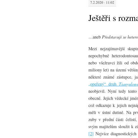
7.2.2020 · 11:02
Ještěři s roz
…aneb
Představují se heter
Mezi nejzajímavější skup
nepochybně heterodontosau
nebo všežravci žili od obd
miliony let) na území větši
některé známé zástupce, j
„opeřený“ druh
Tianyulon
neobjevil. Nyní tedy tento
obecně. Jejich vědecké jmé
což odkazuje k jejich nejn
měli v ústní dutině. Na pr
zuby v přední části čelist
svým majitelům sloužit k z
[2]
Nejvíce diagnostických 