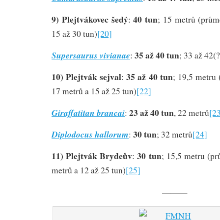
9) Plejtvákovec šedý
40 tun
:
; 15 metrů (prům
15 až 30 tun)
[20]
35 až 40 tun
Supersaurus vivianae
:
; 33 až 42(
10) Plejtvák sejval
35 až 40 tun
:
; 19,5 metru
17 metrů a 15 až 25 tun)
[22]
23 až 40 tun
Giraffatitan brancai
:
, 22 metrů
[2
30 tun
Diplodocus hallorum
:
; 32 metrů
[24]
11) Plejtvák Brydeův
30 tun
:
; 15,5 metru (p
metrů a 12 až 25 tun)
[25]
———