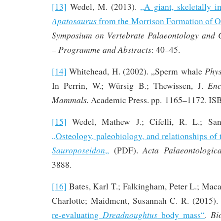
[13]
Wedel, M. (2013).
„A giant, skeletally 
Apatosaurus
from the Morrison Formation of 
Symposium on Vertebrate Palaeontology and
– Programme and Abstracts
: 40–45.
Phys
[14]
Whitehead, H. (2002). „Sperm whale
Enc
In Perrin, W.; Würsig B.; Thewissen, J.
Mammals.
Academic Press. pp. 1165–1172. I
[15]
Wedel, Mathew J.; Cifelli, R. L.; San
„Osteology, paleobiology, and relationships of
Sauroposeidon
Acta Palaeontologica
„
(PDF).
3888.
[16]
Bates, Karl T.; Falkingham, Peter L.; Maca
Charlotte; Maidment, Susannah C. R. (2015)
Dreadnoughtus
Bi
re-evaluating
body mass“
.