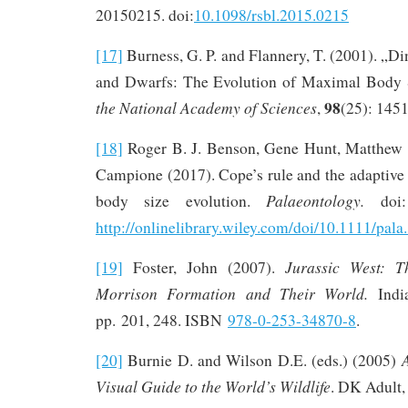
20150215. doi:
10.1098/rsbl.2015.0215
[17]
Burness, G. P. and Flannery, T. (2001). „Di
and Dwarfs: The Evolution of Maximal Body 
98
the National Academy of Sciences
,
(25): 145
[18]
Roger B. J. Benson, Gene Hunt, Matthew 
Campione (2017). Cope’s rule and the adaptive
Palaeontology.
body size evolution.
doi: 
http://onlinelibrary.wiley.com/doi/10.1111/pala
Jurassic West: T
[19]
Foster, John (2007).
Morrison Formation and Their World.
India
pp. 201, 248. ISBN
978-0-253-34870-8
.
[20]
Burnie D. and Wilson D.E. (eds.) (2005)
Visual Guide to the World’s Wildlife
. DK Adult