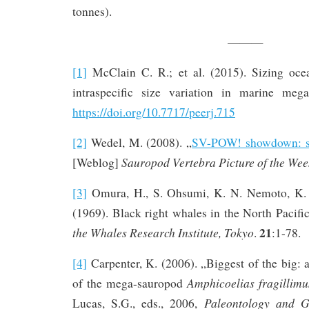
tonnes).
———
[1]
McClain C. R.; et al. (2015). Sizing ocea
intraspecific size variation in marine meg
https://doi.org/10.7717/peerj.715
[2]
Wedel, M. (2008). „
SV-POW! showdown: s
Sauropod Vertebra Picture of the Wee
[Weblog]
[3]
Omura, H., S. Ohsumi, K. N. Nemoto, K.
(1969). Black right whales in the North Pacifi
21
the Whales Research Institute, Tokyo
.
:1-78.
[4]
Carpenter, K. (2006). „Biggest of the big: a 
Amphicoelias fragillimu
of the mega-sauropod
Paleontology and G
Lucas, S.G., eds., 2006,