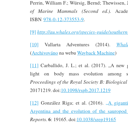
Perrin, William F.; Würsig, Bernd; Thewissen, 
of Marine Mammals (Second ed.).
Academ
ISBN
978-0-12-373553-9
.
http://au.whales.org/species-guide/southern
[9]
Whal
[10]
Vallarta Adventures (2014).
(
Archivováno
na webu
Wayback Machine
)
[11]
Carballido, J. L.; et al. (2017). „A new 
light on body mass evolution among sa
Proceedings of the Royal Society B: Biological
20171219. doi:
10.1098/rspb.2017.1219
[12]
González Riga; et al. (2016).
„A gigant
Argentina and the evolution of the sauropod
6
Reports.
: 19165. doi:
10.1038/srep19165