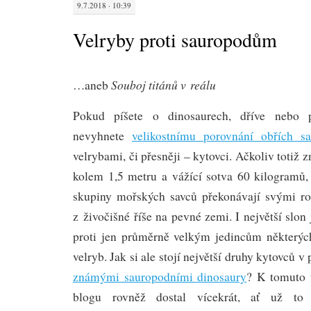
9.7.2018 · 10:39
Velryby proti sauropodům
Souboj titánů v reálu
…aneb
Pokud píšete o dinosaurech, dříve nebo 
nevyhnete
velikostnímu porovnání obřích s
velrybami, či přesněji – kytovci. Ačkoliv totiž
kolem 1,5 metru a vážící sotva 60 kilogramů, 
skupiny mořských savců překonávají svými r
z živočišné říše na pevné zemi. I největší slo
proti jen průměrně velkým jedincům některýc
velryb. Jak si ale stojí největší druhy kytovců 
známými sauropodními dinosaury
? K tomuto 
blogu rovněž dostal vícekrát, ať už t