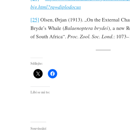
big.html?rq=diplodocus
[25]
Olsen, Ørjan (1913). „On the External Cha
Balaenoptera brydei
Bryde’s Whale (
), a new R
Proc. Zool. Soc. Lond.
of South Africa“.
: 1073–
———
Sdílejte:
Líbí se mi to:
Související