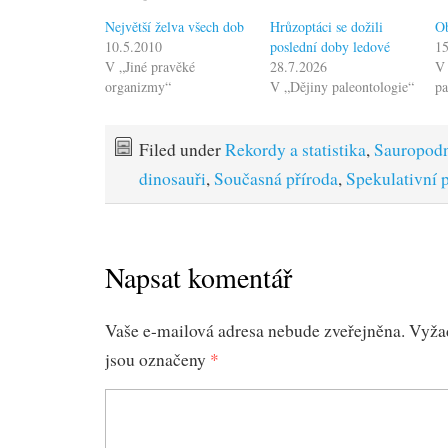
Největší želva všech dob
Hrůzoptáci se dožili
Ob
10.5.2010
poslední doby ledové
15
V „Jiné pravěké
28.7.2026
V 
organizmy“
V „Dějiny paleontologie“
pa
Filed under
Rekordy a statistika
,
Sauropod
dinosauři
,
Současná příroda
,
Spekulativní 
Napsat komentář
Vaše e-mailová adresa nebude zveřejněna.
Vyža
jsou označeny
*