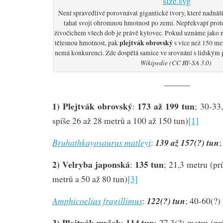
Není spravedlivé porovnávat gigantické tvory, které nadnáší 
tahat svoji ohromnou hmotnost po zemi. Nepřekvapí prot
živočichem všech dob je právě kytovec. Pokud uznáme jako ne
plejtvák obrovský
tělesnou hmotnost, pak
s více než 150 me
nemá konkurenci. Zde dospělá samice ve srovnání s lidským
Wikipedie (CC BY-SA 3.0)
———
1) Plejtvák obrovský
173 až 199 tun
:
; 30-33
spíše 26 až 28 metrů a 100 až 150 tun)
[1]
Bruhathkayosaurus matleyi
139 až 157(?) tun
:
;
2) Velryba japonská
135 tun
:
; 21,3 metru (p
metrů a 50 až 80 tun)
[3]
Amphicoelias fragillimus
122(?) tun
:
; 40-60(?)
3) Plejtvák myšok
114 tun
:
; 27,3(?) metru (p