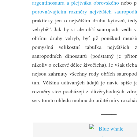
argentinosaura a plejtváka obrovského
nebo př
porovnávajícím rozměry největších sauropod
prakticky jen o největším druhu kytovců, te
velrybě“. Jak by si ale obří sauropodi vedli 
obřími druhy velryb, byť již poněkud menší
pomyslná velikostní tabulka největších
sauropodních dinosaurů (podstatný je přit
nikoliv o celkové délce živočicha). Je však třeb
nejsou zahrnuty všechny rody obřích sauropo
tun. Většina udávaných údajů je navíc spíše j
rozměry sice pocházejí z důvěryhodných zdro
se v tomto ohledu mohou do určité míry rozcház
———