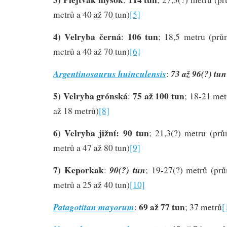
metrů a 40 až 70 tun)
[5]
4) Velryba černá
106 tun
:
; 18,5 metru (prů
metrů a 40 až 70 tun)
[6]
Argentinosaurus huinculensis
73 až 96(?) tun
:
5) Velryba grónská
75 až 100 tun
:
; 18-21 met
až 18 metrů)
[8]
6) Velryba jižní: 90 tun
; 21,3(?) metru (pr
metrů a 47 až 80 tun)
[9]
7) Keporkak
90(?) tun
:
; 19-27(?) metrů (pr
metrů a 25 až 40 tun)
[10]
69 až 77 tun
Patagotitan mayorum
:
; 37 metrů
[