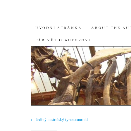
SKIP
ÚVODNÍ STRÁNKA
ABOUT THE AU
TO
PÁR VĚT O AUTOROVI
CONTENT
←
Jediný australský tyranosauroid