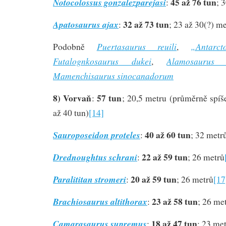
45 až 76 tun
Notocolossus gonzalezparejasi
:
; 
32 až 73 tun
Apatosaurus ajax
:
; 23 až 30(?) m
Puertasaurus reuili
„Antarct
Podobně
,
Futalognkosaurus dukei
Alamosaurus s
,
Mamenchisaurus sinocanadorum
8) Vorvaň
57 tun
:
; 20,5 metru (průměrně spíš
až 40 tun)
[14]
40 až 60 tun
Sauroposeidon proteles
:
; 32 metr
22 až 59 tun
Drednoughtus schrani
:
; 26 metrů
20 až 59 tun
Paralititan stromeri
:
; 26 metrů
[17
23 až 58 tun
Brachiosaurus altithorax
:
; 26 me
18 až 47 tun
Camarasaurus supremus
:
; 23 me