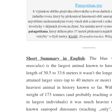
S výjimkou obřího plejtváka obrovského a dvou dalších
žádného tvora, který by překonával hmotností obří saurop
největšími suchozemskými tvory všech dob a zároveň i celko
živočichy v dějinách života na Zemi. Na snímku nově vyst
patagotitana
, který délkou přes 37 metrů překonává nejde
Zissoudisctrucker, Wiki
velryby“ o čtyři metry.
Kredit
:
———
Short Summary in English
: The blue 
musculus
) is the largest animal known to hav
length of 30.5 to 33.6 meters it wasn’t the lon
attained larger sizes (up to 40 meters or more) b
heaviest animal in history known so far. W
weight of 173 tonnes (and probably reaching o
in largest individuals) it was much heavier 
known sauropod dinosaurs (reaching „only“