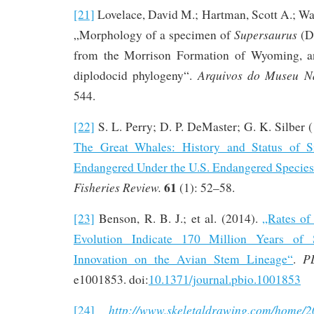
[21]
Lovelace, David M.; Hartman, Scott A.; Wa
Supersaurus
„Morphology of a specimen of
(Di
from the Morrison Formation of Wyoming, an
Arquivos do Museu Na
diplodocid phylogeny“.
544.
[22]
S. L. Perry; D. P. DeMaster; G. K. Silber 
The Great Whales: History and Status of S
Endangered Under the U.S. Endangered Species
61
Fisheries Review.
(1): 52–58.
[23]
Benson, R. B. J.; et al. (2014).
„Rates o
Evolution Indicate 170 Million Years of S
P
Innovation on the Avian Stem Lineage“
.
e1001853. doi:
10.1371/journal.pbio.1001853
http://www.skeletaldrawing.com/home/20
[24]