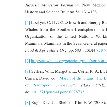
Jurassic Morrison Formation.
New Mexico 
36
History and Science Bulletin
: 131–138.
[5]
Lockyer, C. (1978). „Growth and Energy Bu
Whales from the Southern Hemisphere“. In 
Organization of the United Nations. Work
Mammals. Mammals in the Seas: General papers
Food & Agriculture Org.
pp. 503–. ISBN
978-9
[6]
http://au.whales.org/species-guide/north-atl
[7]
Sellers, W. I.; Margetts, L.; Coria, R. A. B.;
Carrier, David, ed.
„March of the Titans: The L
PLoS ONE.
of Sauropod Dinosaurs“
.
doi:
10.1371/journal.pone.0078733
[8]
Rugh, David J.; Shelden, Kim E. W. (2008)